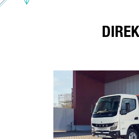
DIREK
* Pf
Wir
Ihr
Wei
det