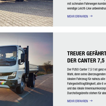
mit schmalen Fahrwegen kombinie
wendige Leicht-Lkw unbeeindruc
MEHR ERFAHREN
TREUER GEFÄHRT
DER CANTER 7,5 
Der FUSO Canter 7,5 t ist ganz ei
Wahl, denn seine überzeugenden
idealen Fahrzeug für nahezu all
Fahrgestelltragfähigkeit, alle 6
und das ideale Innenraumkonzept
Durchstiegsbreite stehen für abs
MEHR ERFAHREN