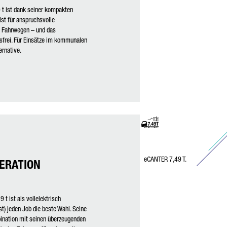
 t ist dank seiner kompakten
st für anspruchsvolle
n Fahrwegen – und das
sfrei. Für Einsätze im kommunalen
ernative.
eCANTER 7,49 T.
NERATION
 t ist als vollelektrisch
st) jeden Job die beste Wahl. Seine
bination mit seinen überzeugenden