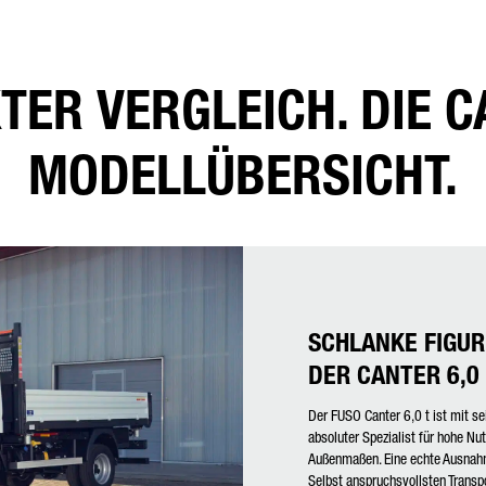
TER VERGLEICH. DIE 
lichtfeld
MODELLÜBERSICHT.
 werden Ihre Daten sorgfältig gemäß den gesetzlichen Bestimmungen zum Datenschutz entsprech
er Zustimmung nur zum Zwecke der Abwicklung Ihrer Anfrage verarbeiten, speichern und nutzen.
tere Details zur Verarbeitung Ihrer personenbezogenen Daten durch die Daimler Truck AG sowie
aillierte Hinweise zu Ihren Rechten finden Sie online in den
Datenschutzhinweisen
.
Friendly Captcha
SCHLANKE FIGUR
DER CANTER 6,0 
Der FUSO Canter 6,0 t ist mit se
absoluter Spezialist für hohe Nu
Außenmaßen. Eine echte Ausnah
Selbst anspruchsvollsten Transp