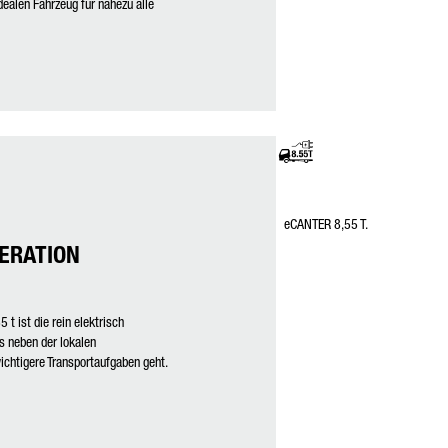
ealen Fahrzeug für nahezu alle
eCANTER 8,55 T.
NERATION
t ist die rein elektrisch
s neben der lokalen
chtigere Transportaufgaben geht.