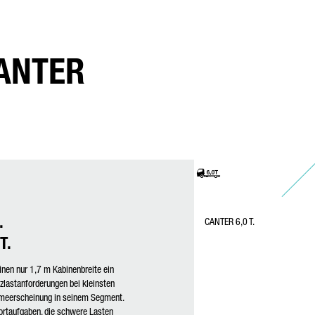
CANTER
end
.
CANTER 6,0 T.
T.
inen nur 1,7 m Kabinenbreite ein
tzlastanforderungen bei kleinsten
meerscheinung in seinem Segment.
ortaufgaben, die schwere Lasten