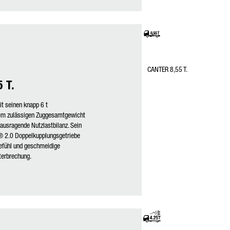
CANTER 8,55 T.
 T.
it seinen knapp 6 t
inem zulässigen Zuggesamtgewicht
rausragende Nutzlastbilanz. Sein
 2.0 Doppelkupplungsgetriebe
gefühl und geschmeidige
terbrechung.