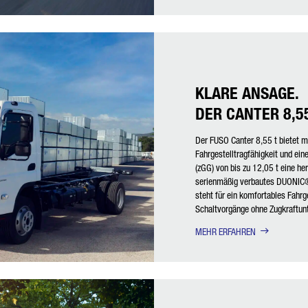
KLARE ANSAGE.
DER CANTER 8,55
Der FUSO Canter 8,55 t bietet m
Fahrgestelltragfähigkeit und e
(zGG) von bis zu 12,05 t eine he
serienmäßig verbautes DUONIC®
steht für ein komfortables Fahr
Schaltvorgänge ohne Zugkraftun
MEHR ERFAHREN