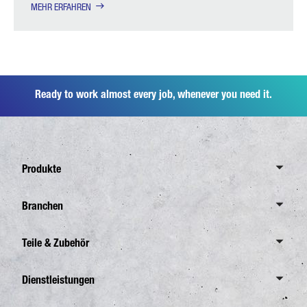
MEHR ERFAHREN
Ready to work almost every job, whenever you need it.
Produkte
Übersicht Canter
Branchen
6,0 Tonnen
Übersicht Branchen
Teile & Zubehör
7,5 Tonnen
Verteilerverkehr
8,55 Tonnen
Übersicht Teile & Zubehör
Dienstleistungen
Abfallentsorgung
Übersicht eCanter
FUSO Originalteile