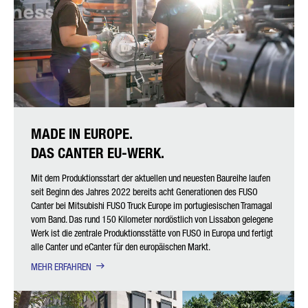
IHRE NACHRICHT (OPTIONAL)
MADE IN EUROPE.
DAS CANTER EU-WERK.
Mit dem Produktionsstart der aktuellen und neuesten Baureihe laufen
* Pflichtfeld
Wir werden Ihre Daten sorgfältig gemäß den gesetzlichen
seit Beginn des Jahres 2022 bereits acht Generationen des FUSO
Bestimmungen zum Datenschutz entsprechend Ihrer
Canter bei Mitsubishi FUSO Truck Europe im portugiesischen Tramagal
Zustimmung nur zum Zwecke der Abwicklung Ihrer Anfrage
vom Band. Das rund 150 Kilometer nordöstlich von Lissabon gelegene
verarbeiten, speichern und nutzen. Weitere Details zur
Werk ist die zentrale Produktionsstätte von FUSO in Europa und fertigt
Verarbeitung Ihrer personenbezogenen Daten durch die
Daimler Truck AG sowie detaillierte Hinweise zu Ihren Rechten
alle Canter und eCanter für den europäischen Markt.
finden Sie online in den
Datenschutzhinweisen
.
MEHR ERFAHREN