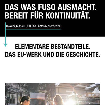
DAS WAS FUSO AUSMACHT.
BEREIT FÜR KONTINUITÄT.
ART DER ANFRAGE*
EU-Werk, Marke FUSO und Canter-Meilensteine
E-MAIL*
ELEMENTARE BESTANDTEILE.
DAS EU-WERK UND DIE GESCHICHTE.
TELEFONNUMMER*
POSTLEITZAHL