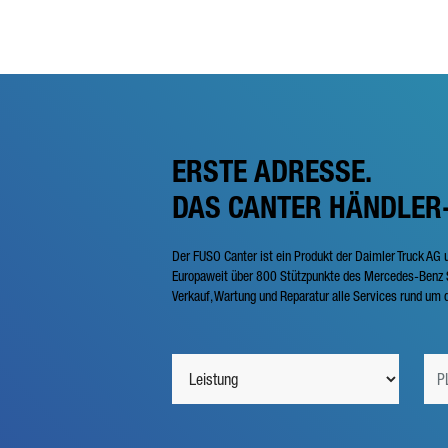
ERSTE ADRESSE.
DAS CANTER HÄNDLER
Der FUSO Canter ist ein Produkt der Daimler Truck AG 
Europaweit über 800 Stützpunkte des Mercedes-Benz S
Verkauf, Wartung und Reparatur alle Services rund um d