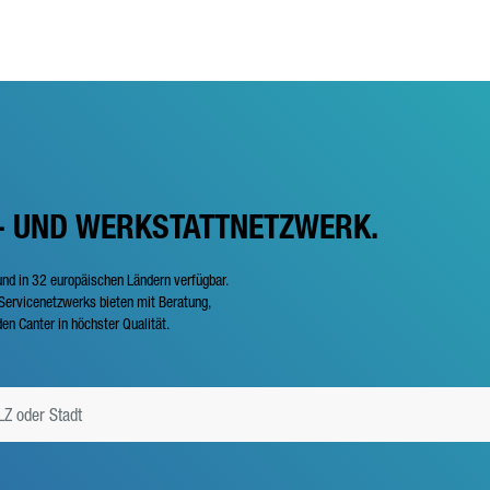
- UND WERKSTATTNETZWERK.
und in 32 europäischen Ländern verfügbar.
ervicenetzwerks bieten mit Beratung,
en Canter in höchster Qualität.