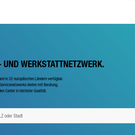
- UND WERKSTATTNETZWERK.
und in 32 europäischen Ländern verfügbar.
ervicenetzwerks bieten mit Beratung,
en Canter in höchster Qualität.