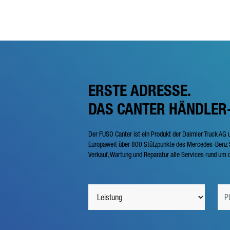
ERSTE ADRESSE.
DAS CANTER HÄNDLER
Der FUSO Canter ist ein Produkt der Daimler Truck AG 
Europaweit über 800 Stützpunkte des Mercedes-Benz S
Verkauf, Wartung und Reparatur alle Services rund um d