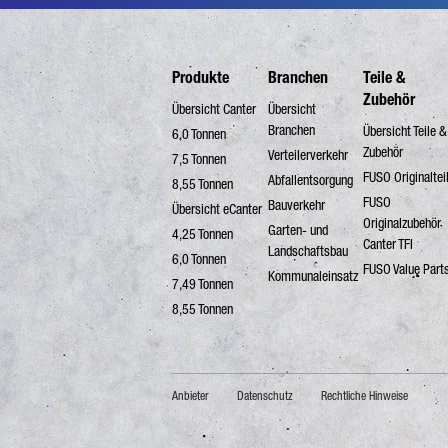
Produkte
Branchen
Teile &
Zubehör
Übersicht Canter
Übersicht
Branchen
Übersicht Teile &
6,0 Tonnen
Zubehör
Verteilerverkehr
7,5 Tonnen
FUSO Originaltei
Abfallentsorgung
8,55 Tonnen
FUSO
Bauverkehr
Übersicht eCanter
Originalzubehör
Garten- und
4,25 Tonnen
Canter TFI
Landschaftsbau
6,0 Tonnen
FUSO Value Part
Kommunaleinsatz
7,49 Tonnen
8,55 Tonnen
Anbieter
Datenschutz
Rechtliche Hinweise