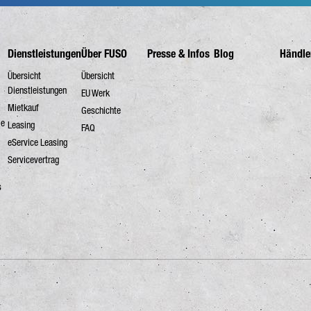
Dienstleistungen
Über FUSO
Presse & Infos
Blog
Händle
Übersicht
Übersicht
Dienstleistungen
EU Werk
Mietkauf
Geschichte
le
Leasing
FAQ
eService Leasing
Servicevertrag
s