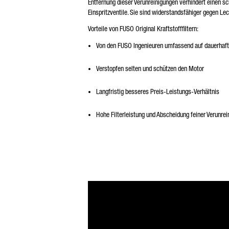
Entfernung dieser Verunreinigungen verhindert einen s
Einspritzventile. Sie sind widerstandsfähiger gegen Lec
Vorteile von FUSO Original Kraftstofffiltern:
Von den FUSO Ingenieuren umfassend auf dauerhaft
Verstopfen selten und schützen den Motor
Langfristig besseres Preis-Leistungs-Verhältnis
Hohe Filterleistung und Abscheidung feiner Verunre