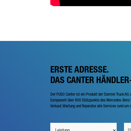
ERSTE ADRESSE.
DAS CANTER HÄNDLER
Der FUSO Canter ist ein Produkt der Daimler Truck AG 
Europaweit über 800 Stützpunkte des Mercedes-Benz S
Verkauf, Wartung und Reparatur alle Services rund um d